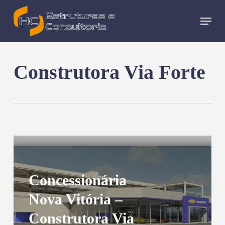
Skip
Menu
to
main
content
Construtora Via Forte
Concessionária
Nova Vitória –
Construtora Via